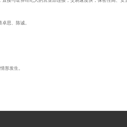
直接与证券经纪人的营业部连接，交易速度快，保密性高、安
蔡卓思、陈诚。
情形发生。