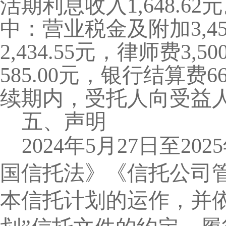
活期利息收入
1,648.62
元
中：营业税金及附加
3,4
2,434.55
元，律师费
3,50
585.00
元，银行结算费
6
续期内，受托人向受益
五、声明
2024
年
5
月
27
日至
2025
国信托法》《信托公司
本信托计划的运作，并依