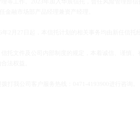
管理等工作。
2023
年加入华宸信托
，
曾任风险管理部信
任金融市场部产品经理兼资产经理。
6
年
2
月
27
日
起，本信托计划的相关事务均由新任信托
、信托文件及公司内部制度的规定，本着诚信、谨慎、
的合法权益。
拨打我公司客户服务热线：
0471-4193900
进行咨询。