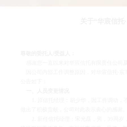
关于“华宸信托
尊敬的委托人
/
受益人：
感谢您一直以来对
华宸信托有限责任公司
因公司内部工作调整原因，对华宸信托
·
宸
公告如下：
一、人员变更情况
1.
原信托经理：
胡少华
，因
工作调动
，
做出了积极贡献，公司对此表示衷心的感谢
2.
新任信托经理：
宋光磊，
男，
39
周岁