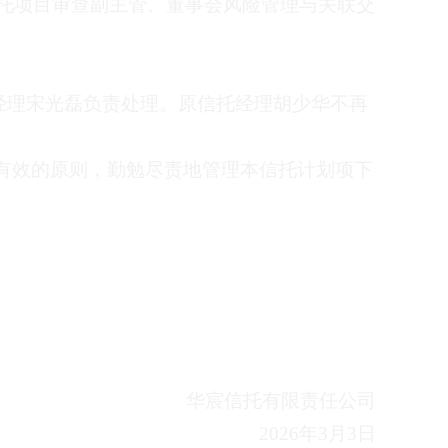
托项目审查副主管、董事会风险管理与关联交
经理
宋光磊
负责处理。原信托经理
胡少华
不再
有效的原则，勤勉尽责地管理
本信托计划项下
华宸信托有限责任公司
2026
年
3
月
3
日