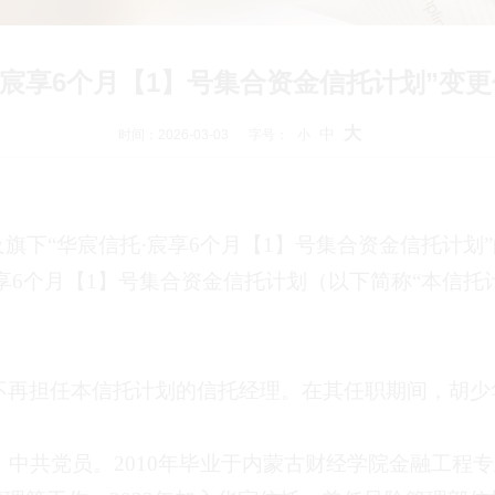
·宸享6个月【1】号集合资金信托计划”变
大
中
时间：2026-03-03
字号：
小
及旗下
“
华宸信托
·
宸享
6
个月【
1
】号集合资金信托计划
”
享
6
个月【
1
】号集合资金信托计划（以下简称
“
本信托
不再担任本信托计划的信托经理。在其任职期间，
胡少
。
，中共党员。
2010
年毕业于内蒙古财经学院金融工程专