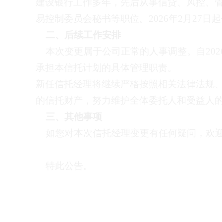
建设银行工作多年，先后从事信贷、风控、
易控制委员会秘书等职位。
2026
年
2
月
27
日起
二、后续工作安排
本次变更属于公司正常的人事调整。自
202
承担本信托计划的具体管理职责。
新任信托经理将继续严格按照相关法律法规
的
信托财产，努力维护全体委托人和受益人
三、其他事项
如您对本次信托经理变更有任何疑问，欢迎
特此公告。