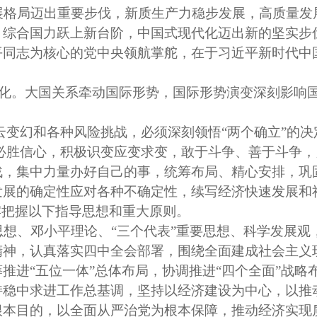
展格局迈出重要步伐，新质生产力稳步发展，高质量发
、综合国力跃上新台阶，中国式现代化迈出新的坚实步
平同志为核心的党中央领航掌舵，在于习近平新时代中
变化。大国关系牵动国际形势，国际形势演变深刻影响
云变幻和各种风险挑战，必须深刻领悟
“两个确立”的
强必胜信心，积极识变应变求变，敢于斗争、善于斗争
战，集中力量办好自己的事，统筹布局、精心安排，巩
发展的确定性应对各种不确定性，续写经济快速发展和
牢把握以下指导思想和重大原则。
思想、邓小平理论、
“三个代表”重要思想、科学发展
精神，认真落实四中全会部署，围绕全面建成社会主义
推进“五位一体”总体布局，协调推进“四个全面”战
持稳中求进工作总基调，坚持以经济建设为中心，以推
根本目的，以全面从严治党为根本保障，推动经济实现