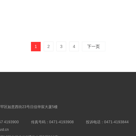
1
2
3
4
下一页
罕区如意西街23号日信华宸大厦5楼
7 4193900
传真号码：0471-4193908
投诉电话：0471-4193844
ust.cn